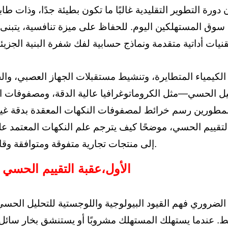
دورة التطوير التقليدية غالبًا ما تكون بطيئة جدًا، وذات 
ي سوق المستهلكين اليوم. للحفاظ على ميزة تنافسية، يتبنى
لكيمياء المتطايرة، وتنشيط مستقبلات الجهاز العصبي، وال
لتحليل الحسي—مثل الكروماتوغرافيا عالية الدقة، ومصفوفات
 للمطورين رسم خرائط لمصفوفات النكهات المعقدة بدقة غي
لتقييم الحسي، موضحًا كيف يترجم علم النكهات المعتمد على
إلى منتجات تجارية متفوقة ومتوافقة وقابلة للتوسع.
الأول،
عقبة التقييم الحسي ا
لضروري فهم القيود البيولوجية واللوجستية للتحليل الحسي 
 عندما يستهلك المستهلك مشروبًا أو يستنشق بخار سائل 