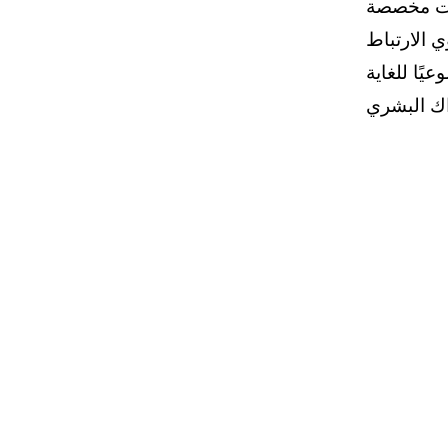
سات مخصصة
 الارتباط
يًا للغاية