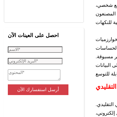
طابع شخصي،
 المصنعون
احصل على العينات الآن
خوارزميات
 الحساسات
ر مسبوقة.
 البيانات
لتقليدي
أرسل استفسارك الآن
التقليدي.
إلكتروني،