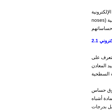
ترونية (E-
noses) والألسن الإلكترونية (E-tongues). لا تحدد هذه الأنظمة الهياكل الكيميائية الفردية، بل تنتج بصمة شاملة لملف نكهة
2.1
لتعرف على
اسات الموجات
واع الأكسجين
مادة أشباه
مل بدرجات