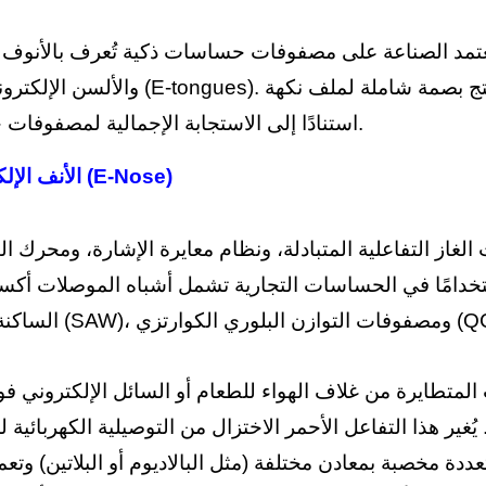
تمد الصناعة على مصفوفات حساسات ذكية تُعرف بالأنوف الإلك
استنادًا إلى الاستجابة الإجمالية لمصفوفات حساساتهم.
الأنف الإلكتروني (E-Nose)
از التفاعلية المتبادلة، ونظام معايرة الإشارة، ومحرك ا
امًا في الحساسات التجارية تشمل أشباه الموصلات أكسيد المعادن (MOS)، حس
توازن البلوري الكوارتزي (QCM).
ايرة من غلاف الهواء للطعام أو السائل الإلكتروني فوق حساس MOS، تتفاعل أن
ر هذا التفاعل الأحمر الاختزال من التوصيلية الكهربائية ل
ة مخصبة بمعادن مختلفة (مثل البالاديوم أو البلاتين) وتع