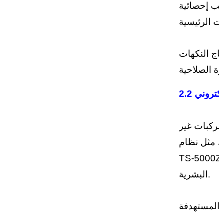
يب إحصائية
اج النكهات
2.2
مركبات غير
 مثل نظام
شاء دهني اصطناعي. تحاكي هذه الحساسات الكهربائية ثنائية الفسفوليبيد في أغشية خلايا الطعم
البشرية.
المستهدفة