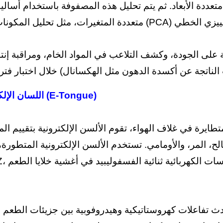
تعددة الأبعاد. ثم يتم تحليل هذه المصفوفة باستخدام أسال
يعة على الجودة، وكشف التلاعب في المواد الخام، ومراقبة إنت
اللسان الإلكتروني (E-Tongue)
متطايرة في غلاف الهواء، تقوم الألسن الإلكترونية بتقييم ال
ح، المر، والأومامي. تستخدم الألسن الإلكترونية المتطورة،
TS-5000Z، حساسات غ
دث تفاعلات كهروستاتيكية وهيدروفوبية بين جزيئات الطعم 