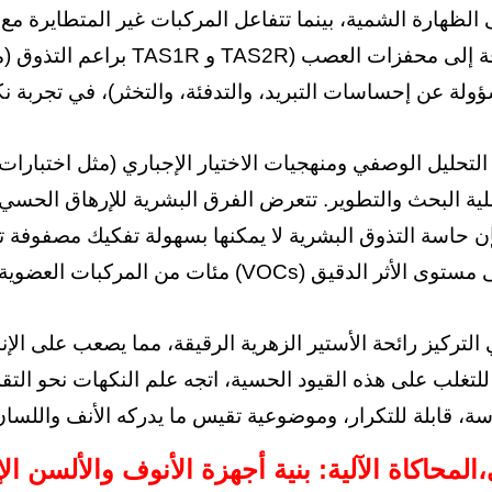
 الظهارة الشمية، بينما تتفاعل المركبات غير المتطايرة م
براعم التذوق (مثل عائلات TAS1R و TAS2R) على اللسان. يقوم الدماغ 
ملية البحث والتطوير. تتعرض الفرق البشرية للإرهاق الحسي،
إن حاسة التذوق البشرية لا يمكنها بسهولة تفكيك مصفوفة 
ي التركيز رائحة الأستير الزهرية الرقيقة، مما يصعب على الإ
تغلب على هذه القيود الحسية، اتجه علم النكهات نحو التقل
،
المحاكاة الآلية: بنية أجهزة الأنوف والألسن الإ