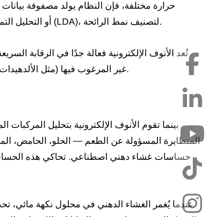
حرارة مختلفة، فإن النظام يولد مصفوفة بيانات م
متعددة المتغيرات، مثل تحليل المكونات الرئيسية (PCA) أو التحليل التمييزي الخطي (LDA)، لتصنيف نمط الرائحة.
تُعد الأنوف الإلكترونية فعالة جدًا في الرقابة السر
غير المرغوب فيها (مثل الألدهيدات الناتجة عن أكسدة الدهون مثل الهكسانال) خلال اختبار فترة الصلاحية.
بينما تقوم الأنوف الإلكترونية بتحليل المركبات ال
المتطايرة المسؤولة عن الطعم — الحلو، الحامض، المال
عندما يُغمر الغشاء الدهني في محلول نكهة مائي، تح