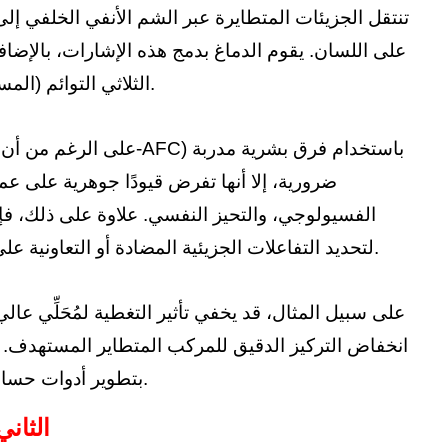
تنتقل الجزيئات المتطايرة عبر الشم الأنفي الخلفي إلى
الثلاثي التوائم (المسؤولة عن إحساسات التبريد، والتدفئة، والتخثر)، في تجربة نكهة موحدة.
ضرورية، إلا أنها تفرض قيودًا جوهرية على ع
الفسيولوجي، والتحيز النفسي. علاوة على ذلك، ف
مئات من المركبات العضوية المتطايرة (VOCs) لتحديد التفاعلات الجزيئية المضادة أو التعاونية على مستوى الأثر الدقيق.
على سبيل المثال، قد يخفي تأثير التغطية لمُحَلِّي عال
انخفاض التركيز الدقيق للمركب المتطاير المستهدف. لل
بتطوير أدوات حساسة، قابلة للتكرار، وموضوعية تقيس ما يدركه الأنف واللسان البشريان.
الثاني