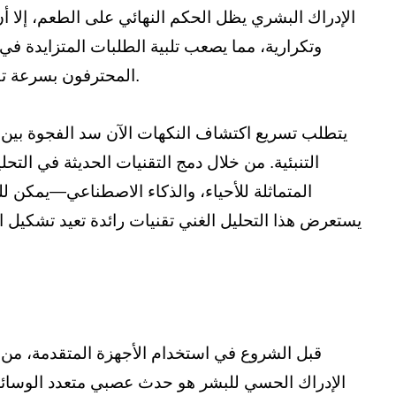
الإدراك البشري يظل الحكم النهائي على الطعم، إلا أن 
وتكرارية، مما يصعب تلبية الطلبات المتزايدة ف
المحترفون بسرعة تقنيات أداتية متقدمة ونماذج حسابية لفك شفرة البنية الجزيئية للنكهات.
يتطلب تسريع اكتشاف النكهات الآن سد الفجوة بين ا
التنبئية. من خلال دمج التقنيات الحديثة في ا
المتماثلة للأحياء، والذكاء الاصطناعي—يمكن
يستعرض هذا التحليل الغني تقنيات رائدة تعيد تشكيل ا
قبل الشروع في استخدام الأجهزة المتقدمة، من ا
الإدراك الحسي للبشر هو حدث عصبي متعدد الوسائط.