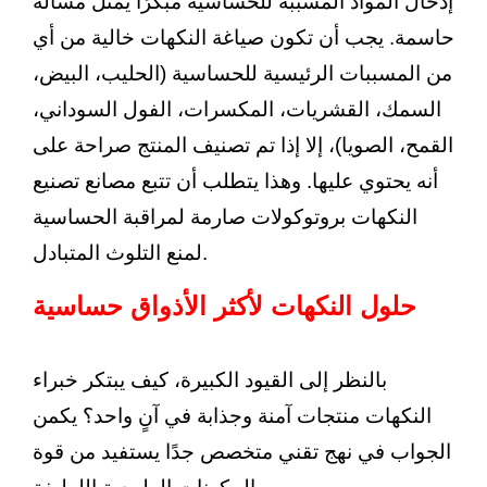
إدخال المواد المسببة للحساسية مبكرًا يمثل مسألة
حاسمة. يجب أن تكون صياغة النكهات خالية من أي
من المسببات الرئيسية للحساسية (الحليب، البيض،
السمك، القشريات، المكسرات، الفول السوداني،
القمح، الصويا)، إلا إذا تم تصنيف المنتج صراحة على
أنه يحتوي عليها. وهذا يتطلب أن تتبع مصانع تصنيع
النكهات بروتوكولات صارمة لمراقبة الحساسية
لمنع التلوث المتبادل.
حلول النكهات لأكثر الأذواق حساسية
بالنظر إلى القيود الكبيرة، كيف يبتكر خبراء
النكهات منتجات آمنة وجذابة في آنٍ واحد؟ يكمن
الجواب في نهج تقني متخصص جدًا يستفيد من قوة