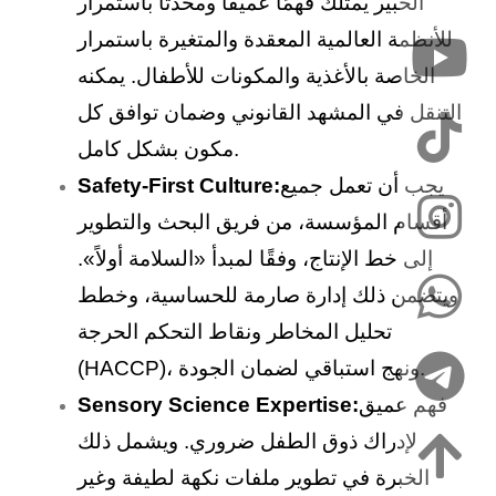
الخبير يمتلك فهمًا عميقًا ومحدثًا باستمرار
للأنظمة العالمية المعقدة والمتغيرة باستمرار
الخاصة بالأغذية والمكونات للأطفال. يمكنه
التنقل في المشهد القانوني وضمان توافق كل
مكون بشكل كامل.
يجب أن تعمل جميع
Safety-First Culture:
أقسام المؤسسة، من فريق البحث والتطوير
إلى خط الإنتاج، وفقًا لمبدأ «السلامة أولاً».
ويتضمن ذلك إدارة صارمة للحساسية، وخطط
تحليل المخاطر ونقاط التحكم الحرجة
(HACCP)، ونهج استباقي لضمان الجودة.
فهم عميق
Sensory Science Expertise:
لإدراك ذوق الطفل ضروري. ويشمل ذلك
الخبرة في تطوير ملفات نكهة لطيفة وغير