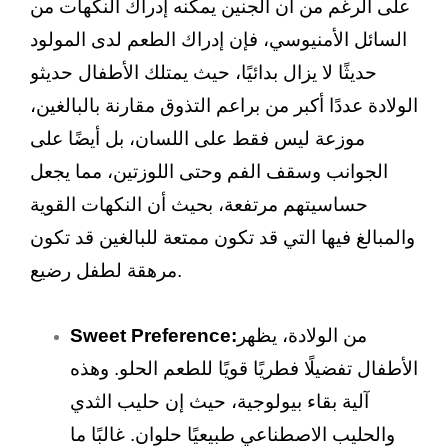
على الرغم من أن الجنين يمكنه إدراك النكهات من
السائل الأمنيوسي، فإن إدراك الطعم لدى المولود
حديثًا لا يزال بدائيًا، حيث يمتلك الأطفال حديثو
الولادة عددًا أكبر من براعم التذوق مقارنة بالبالغين،
موزعة ليس فقط على اللسان، بل أيضًا على
الجوانب وسقف الفم وحتى اللوزتين، مما يجعل
حساسيتهم مرتفعة، بحيث أن النكهات القوية
والمبالغ فيها التي قد تكون ممتعة للبالغين قد تكون
مرهقة لطفل رضيع.
من الولادة، يظهر
Sweet Preference:
الأطفال تفضيلًا فطريًا قويًا للطعم الحلو. وهذه
آلية بقاء بيولوجية، حيث إن حليب الثدي
والحليب الاصطناعي طبيعيًا حلوان. غالبًا ما