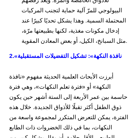
للأذواق الحامضة والمرّة. ويعد رفضهم
البيولوجي للمرّ آلية حماية لتجنب المركبات
المحتملة السمية. وهذا يشكل تحديًا كبيرًا عند
إدخال مكونات مغذية، لكنها بطبيعتها مرّة،
مثل السبانخ، الكيل، أو بعض المعادن المقوية.
«نافذة النكهة»: تشكيل التفضيلات المستقبلية
2.
أبرزت الأبحاث العلمية الحديثة مفهوم «نافذة
النكهة» أو «فترة تعلم النكهات»، وهي فترة
حاسمة بين عمر الأربعة إلى الستة أشهر حين يكون
ذوق الطفل أكثر تقبلًا للأذواق الجديدة. خلال هذه
الفترة، يمكن للتعرض المتكرر لمجموعة واسعة من
النكهات، بما في ذلك الخضروات ذات الطابع
الطبيعي الأقل حلاوة، أن يقلل بشكل كبير من