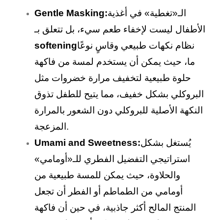
الـ«تغطية» في أغذية
Gentle Masking:
الأطفال ليست لإخفاء طعم سيء، بل تتعلق بـ
نظام نكهات طبيعي وقاسٍ نوعًا
softening
ما، حيث يمكن أن يستخدم لمسة من فاكهة
حلوة طبيعية لتخفيف مرارة خضروات مثل
البروكلي بشكل خفيف، مما يتيح للطفل تذوق
النكهة الأصلية للبروكلي دون الشعور بالمرارة
المزعجة.
يُستغل بشكل
Umami and Sweetness:
استراتيجي التفضيل الفطري للـ«أومامي»
والحلاوة، حيث يمكن للمسة طبيعية من
أومامي من الطماطم أو الفطر أن تجعل
المنتج المالح أكثر جاذبية، في حين أن فاكهة