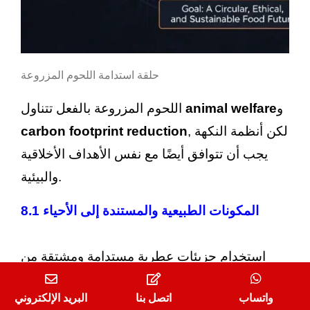
حلقة استدامة اللحوم المزروعة
و
animal welfare
اللحوم المزروعة بالفعل تتناول
, لكن أنظمة النكهة
carbon footprint reduction
يجب أن تتوافق أيضًا مع نفس الأهداف الأخلاقية
والبيئية.
المكونات الطبيعية والمستندة إلى الأحياء 8.1
استخدام جزيئات عطرية مستدامة ومشتقة من
النباتات يقلل من الاعتماد على التوليف
واتساب
اتصل بنا
البريد الإلكتروني
البتروكيميائي ويدعم مطالب الشفافية والنظافة