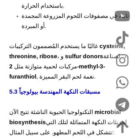
باستخدام الحرارة.
ثابتة في مصفوفات اللحوم المزروعة المجمدة
أو المبردة.
cysteine,
غالبًا ما يستخدم المُصممون التركيبات
لصناعة
sulfur donors
، و
threonine, ribose
مركبات لحمية متوازنة مثل
2-methyl-3-
, نغمة لحم البقر المميزة.
furanthiol
5.3 مسبقات النكهة المهندسة بيولوجياً
microbial
التكنولوجيا الحيوية الناشئة تتيح الآن
لجزيئات النكهة المتماثلة لتلك التي
biosynthesis
تتشكل في اللحم المطهو. على سبيل المثال: