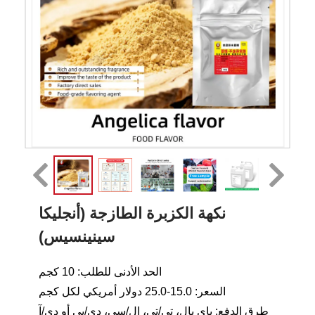
نكهة الكزبرة الطازجة (أنجليكا
سينينسيس)
الحد الأدنى للطلب: 10 كجم
السعر: 15.0-25.0 دولار أمريكي لكل كجم
طرق الدفع: باي بال، تي/تي، إل/سي، دي/بي أو دي/آ