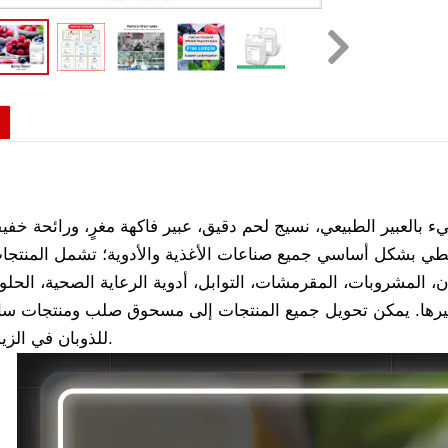
 بالعبير الطبيعي، نسيج لحم دقيق، عبير فاكهة مغرٍ، ورائحة خفيفة
غطي بشكل أساسي جميع صناعات الأغذية والأدوية؛ تشمل المنتجا
ن، المشروبات، المقرمشات، التوابل، أدوية الرعاية الصحية، الحل
وغيرها. يمكن تحويل جميع المنتجات إلى مسحوق صلب ومنتجات سائل
للذوبان في الزيت والماء.