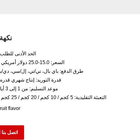
نكهة
الحد الأدنى للطلب: 10 كج
السعر: 15.0-25.0 دولار أمريكي لكل كجم
طرق الدفع: باي بال، تي/تي، إل/سي، دي/بي
قدرة التوريد: إنتاج شهري قدره 200 طن
موعد التسليم: من 1 إلى 3 أيام للشحن
التعبئة التقليدية: 5 كجم / 10 كجم / 20 كجم / 25 كجم / 30 كجم
ruit flavor
اتصل بنا ا