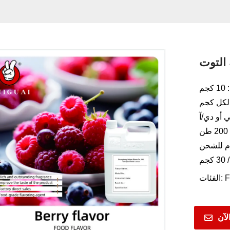
 التوت
م
 أو دي/آ
F
الفئات:
لآن