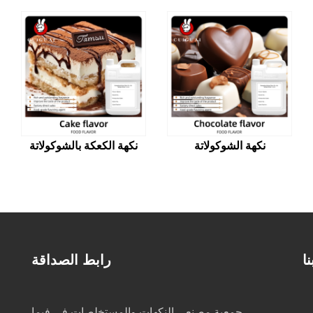
نكهة الشوكولاتة
نكهة الكعكة بالشوكولاتة
ا
رابط الصداقة
جمعية مصنعي النكهات والمستخلصات في فيما