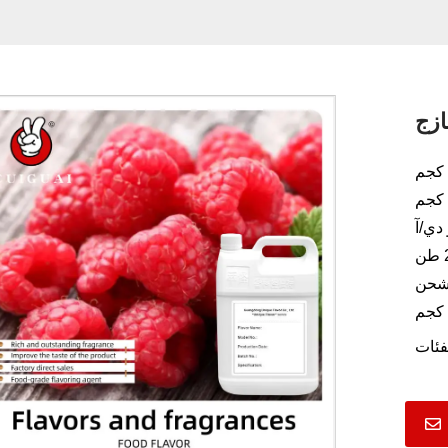
ازج
دي/آ