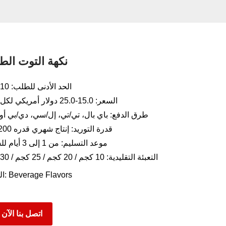
نكهة التوت الط
الحد الأدنى للطلب: 10 كجم
السعر: 15.0-25.0 دولار أمريكي لكل كجم
طرق الدفع: باي بال، تي/تي، إل/سي، دي/بي أو 
قدرة التوريد: إنتاج شهري قدره 200 طن
موعد التسليم: من 1 إلى 3 أيام للشحن
التعبئة التقليدية: 10 كجم / 20 كجم / 25 كجم / 30 كجم
Beverage Flavors
الفئات:
اتصل بنا الآن