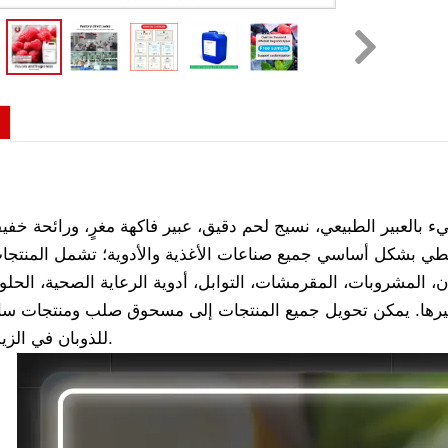
 بالعبير الطبيعي، نسيج لحم دقيق، عبير فاكهة مغرٍ، ورائحة خفيفة
غطي بشكل أساسي جميع صناعات الأغذية والأدوية؛ تشمل المنتجا
ن، المشروبات، المقرمشات، التوابل، أدوية الرعاية الصحية، الحل
وغيرها. يمكن تحويل جميع المنتجات إلى مسحوق صلب ومنتجات سائل
للذوبان في الزيت والماء.