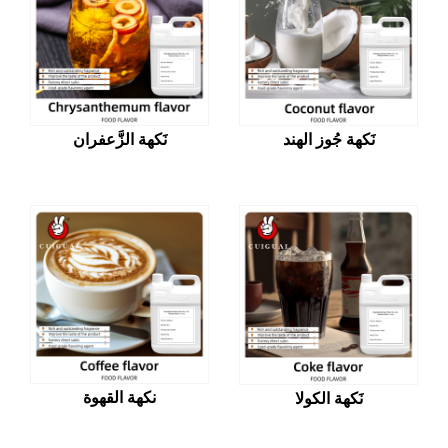
نَكهة جُوز الهند
نَكهة الزَّعفران
نكهة القهوة
نَكهة الكولا