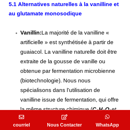
5.1 Alternatives naturelles à la vanilline et
au glutamate monosodique
Vanillin:
La majorité de la vanilline «
artificielle » est synthétisée à partir de
guaiacol. La vanilline naturelle doit être
extraite de la gousse de vanille ou
obtenue par fermentation microbienne
(biotechnologie). Nous nous
spécialisons dans l’utilisation de
vanilline issue de fermentation, qui offre
la même structure chimique (
C
H
O
et
8
8
3
le gradient de concentration (":") et le
courriel
Nous Contacter
WhatsApp
gradient de concentration (",") peuvent