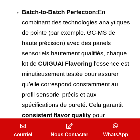
Batch-to-Batch Perfection:
En
combinant des technologies analytiques
de pointe (par exemple, GC-MS de
haute précision) avec des panels
sensoriels hautement qualifiés, chaque
lot de
CUIGUAI Flavoring
l’essence est
minutieusement testée pour assurer
qu’elle correspond constamment au
profil sensoriel précis et aux
spécifications de pureté. Cela garantit
consistent flavor quality
pour
l'ensemble de vos lots de production.
courriel
Nous Contacter
WhatsApp
Global Compliance, Local