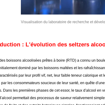
Visualisation du laboratoire de recherche et déve
oduction : L'évolution des seltzers alcoo
es boissons alcoolisées prêtes à boire (RTD) a connu un boul
nitialement dominé par les boissons maltées et les rafraîchissant
aractérisés par leur profil vif, net, leur faible teneur calorique e
 par les consommateurs soucieux de leur santé, en quête d'une a
ls. Dans les premières phases de cet essor, le taux d'alcool en
 d'alcool permettait des processus de saveur relativement simpl