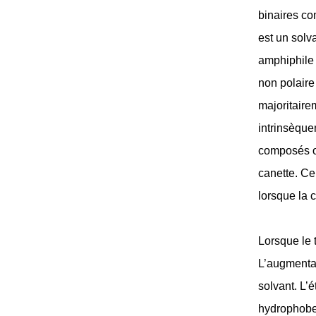
binaires co
est un solv
amphiphile 
non polaire
majoritair
intrinsèque
composés or
canette. Ce
lorsque la 
Lorsque le
L’augmentat
solvant. L’
hydrophobes