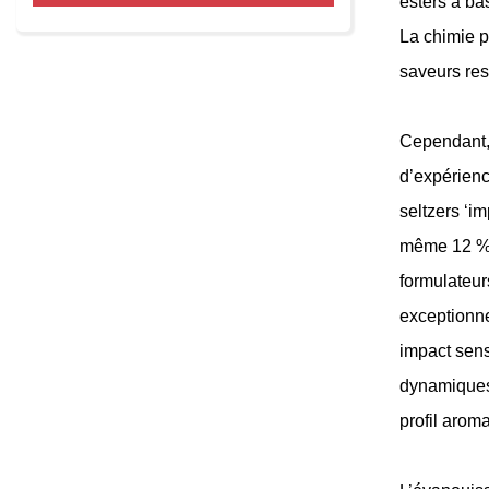
esters à ba
La chimie p
saveurs res
Cependant,
d’expérience
seltzers ‘i
même 12 % 
formulateur
exceptionne
impact sens
dynamiques 
profil aroma