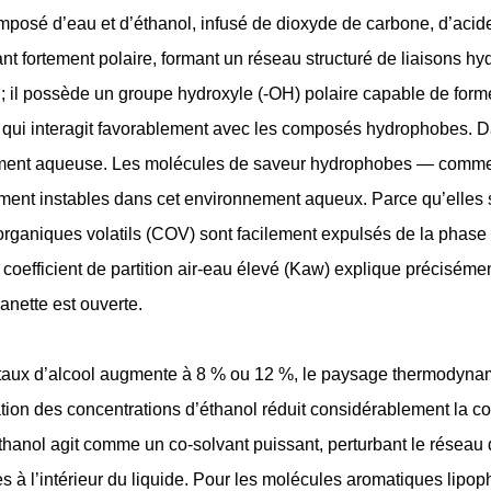
mposé d’eau et d’éthanol, infusé de dioxyde de carbone, d’acid
ant fortement polaire, formant un réseau structuré de liaisons hy
; il possède un groupe hydroxyle (-OH) polaire capable de for
 qui interagit favorablement avec les composés hydrophobes. Dan
ement aqueuse. Les molécules de saveur hydrophobes — comme 
ment instables dans cet environnement aqueux. Parce qu’elles s
ganiques volatils (COV) sont facilement expulsés de la phase 
 coefficient de partition air-eau élevé (Kaw) explique précisémen
canette est ouverte.
 taux d’alcool augmente à 8 % ou 12 %, le paysage thermodyna
ion des concentrations d’éthanol réduit considérablement la cons
éthanol agit comme un co-solvant puissant, perturbant le réseau 
 à l’intérieur du liquide. Pour les molécules aromatiques lipop