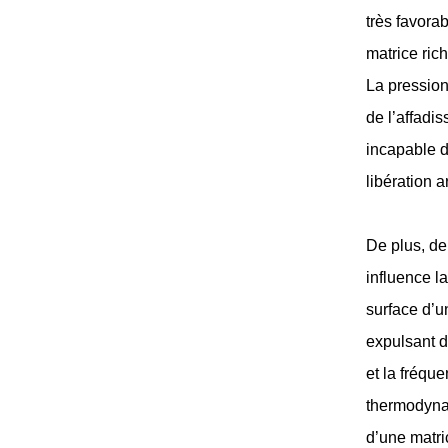
très favora
matrice ric
La pressio
de l’affadi
incapable d
libération 
De plus, de
influence l
surface d’u
expulsant d
et la fréqu
thermodynam
d’une matri