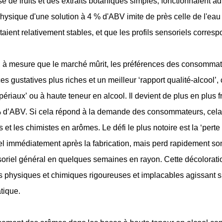
se de fruits et des extraits botaniques simples, fonctionnaient 
hysique d'une solution à 4 % d'ABV imite de près celle de l'eau pu
taient relativement stables, et que les profils sensoriels corresp
 à mesure que le marché mûrit, les préférences des consommat
s gustatives plus riches et un meilleur ‘rapport qualité-alcool’, 
mpériaux’ ou à haute teneur en alcool. Il devient de plus en plus
d’ABV. Si cela répond à la demande des consommateurs, cela e
s et les chimistes en arômes. Le défi le plus notoire est la ‘p
l immédiatement après la fabrication, mais perd rapidement son 
oriel général en quelques semaines en rayon. Cette décoloration 
physiques et chimiques rigoureuses et implacables agissant s
tique.