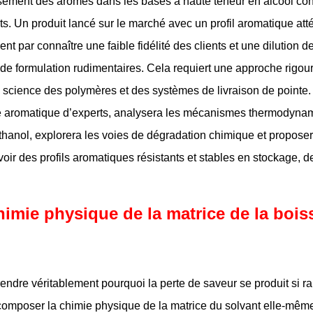
ement des arômes dans les bases à haute teneur en alcool con
nts. Un produit lancé sur le marché avec un profil aromatique a
ent par connaître une faible fidélité des clients et une dilution
de formulation rudimentaires. Cela requiert une approche rigou
 science des polymères et des systèmes de livraison de pointe.
e aromatique d’experts, analysera les mécanismes thermodynam
thanol, explorera les voies de dégradation chimique et proposer
oir des profils aromatiques résistants et stables en stockage, d
himie physique de la matrice de la boiss
ndre véritablement pourquoi la perte de saveur se produit si ra
omposer la chimie physique de la matrice du solvant elle-même