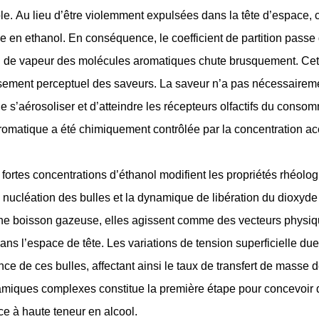
ble. Au lieu d’être violemment expulsées dans la tête d’espace,
he en ethanol. En conséquence, le coefficient de partition pass
n de vapeur des molécules aromatiques chute brusquement. Cet
ssement perceptuel des saveurs. La saveur n’a pas nécessairement
e s’aérosoliser et d’atteindre les récepteurs olfactifs du consomm
aromatique a été chimiquement contrôlée par la concentration ac
 fortes concentrations d’éthanol modifient les propriétés rhéolog
a nucléation des bulles et la dynamique de libération du dioxyd
ne boisson gazeuse, elles agissent comme des vecteurs physique
ans l’espace de tête. Les variations de tension superficielle due
ence de ces bulles, affectant ainsi le taux de transfert de mas
iques complexes constitue la première étape pour concevoir de
ce à haute teneur en alcool.