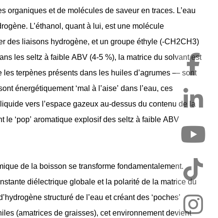
es organiques et de molécules de saveur en traces. L’eau
drogène. L’éthanol, quant à lui, est une molécule
mer des liaisons hydrogène, et un groupe éthyle (-CH2CH3)
s les seltz à faible ABV (4-5 %), la matrice du solvant est
les terpènes présents dans les huiles d’agrumes — sont
ont énergétiquement ‘mal à l’aise’ dans l’eau, ces
liquide vers l’espace gazeux au-dessus du contenu de la
t le ‘pop’ aromatique explosif des seltz à faible ABV
mique de la boisson se transforme fondamentalement.
tante diélectrique globale et la polarité de la matrice du
d’hydrogène structuré de l’eau et créant des ‘poches’
hiles (amatrices de graisses), cet environnement devient