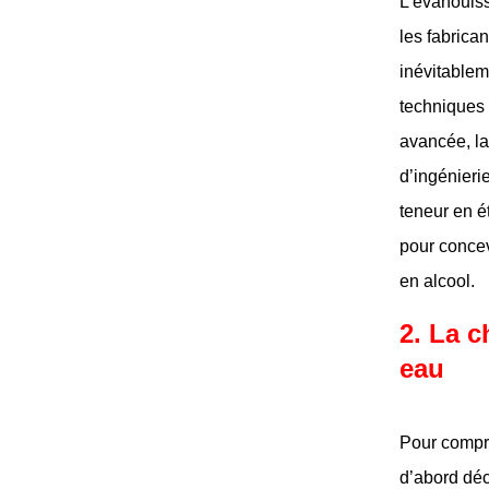
L’évanouiss
les fabrica
inévitablem
techniques 
avancée, la
d’ingénieri
teneur en é
pour concev
en alcool.
2. La c
eau
Pour compre
d’abord déc