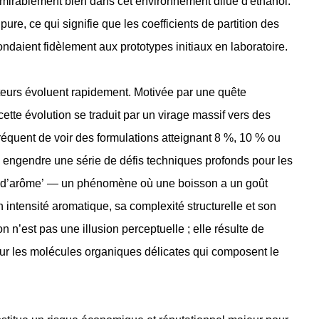
admirablement bien dans cet environnement dilué d'éthanol.
re, ce qui signifie que les coefficients de partition des
ondaient fidèlement aux prototypes initiaux en laboratoire.
eurs évoluent rapidement. Motivée par une quête
cette évolution se traduit par un virage massif vers des
 fréquent de voir des formulations atteignant 8 %, 10 % ou
ngendre une série de défis techniques profonds pour les
erte d’arôme’ — un phénomène où une boisson a un goût
intensité aromatique, sa complexité structurelle et son
n’est pas une illusion perceptuelle ; elle résulte de
ur les molécules organiques délicates qui composent le