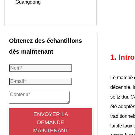
Guangdong
Obtenez des échantillons
dès maintenant
1. Intr
Le marché d
décennie. I
seltz dur. C
été adoptés
ENVOYER LA
traditionne
DEMANDE
faible taux
MAINTENANT