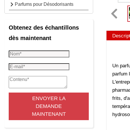
Parfums pour Désodorisants
Obtenez des échantillons
Descrip
dès maintenant
Un parfu
parfum l
L'entrep
pharmaci
ENVOYER LA
frits, d
DEMANDE
températ
MAINTENANT
hydrosol