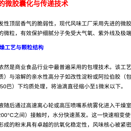
先进的微胶囊化与传递技术
发性顶层香气的脆弱性，现代风味工厂采用先进的微
的微粒，有效保护细腻分子免受大气氧、紫外线及极
燥工艺与颗粒结构
依然是商业食品行业中最普遍采用的包埋技术。该工
质）与溶解的亲水性高分子如改性淀粉或阿拉伯胶（
至250巴）下均质处理，将油滴直径缩小至1微米以下。
液随后通过高速离心轮或高压喷嘴系统雾化进入干燥
C至200°C之间）接触时，水分快速蒸发。这一快速相
形成的粉末具有卓越的抗氧化稳定性，风味核心被紧