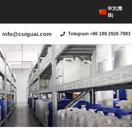
中文(简
体)
info@cuiguai.com
Telegram +86 189 2926 7983