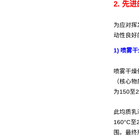
2. 
为应对挥
动性良好
1)
喷雾干
喷雾干燥
（核心物
为150
此均质乳
160°
围。最终