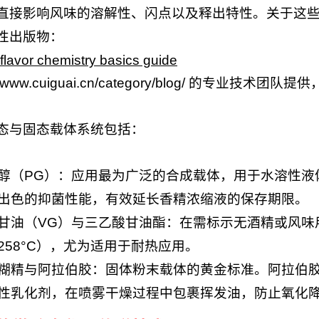
直接影响风味的溶解性、闪点以及释出特性。关于这
性出版物：
l flavor chemistry basics guide
s://www.cuiguai.cn/category/blog/ 的专业技
态与固态载体系统包括：
醇（PG）：应用最为广泛的合成载体，用于水溶性液
出色的抑菌性能，有效延长香精浓缩液的保存期限。
甘油（VG）与三乙酸甘油酯：在需标示无酒精或风味
258°C），尤为适用于耐热应用。
糊精与阿拉伯胶：固体粉末载体的黄金标准。阿拉伯
性乳化剂，在喷雾干燥过程中包裹挥发油，防止氧化