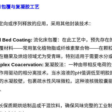
床包覆与复凝胶工艺
定向或序列释放的应用，采用其他封装技术：
d Bed Coating:
流化床包覆：在此工艺中，预先存在
覆材料——常用氢化植物脂或纤维素聚合物——在颗
在糖果及烘焙领域尤为受青睐，特别适用于需要水分
plex Coacervation:
复凝胶法：一种由带相反电荷的
作用驱动的相分离技术。当水溶液的pH值调低至明胶
的水凝胶壁，包裹疏水性风味微粒。这种液核微胶囊
。
长保质期烘焙制品或干混饮料，确保风味完整的工业