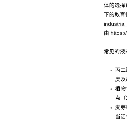
体的选择
下的教育
industria
由 http
常见的液
丙二
度及
植物
点（
麦芽
当活