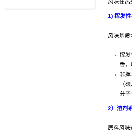
风味在热
1)
挥发性
风味基质
挥发
香，
非挥
（碳
分子
2）
溶剂
原料风味