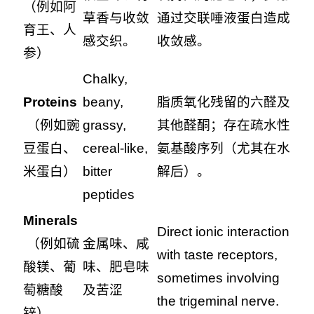
（例如阿
草香与收敛
通过交联唾液蛋白造成
育王、人
感交织。
收敛感。
参）
Chalky,
Proteins
beany,
脂质氧化残留的六醛及
（例如豌
grassy,
其他醛酮；存在疏水性
豆蛋白、
cereal-like,
氨基酸序列（尤其在水
米蛋白）
bitter
解后）。
peptides
Minerals
Direct ionic interaction
（例如硫
金属味、咸
with taste receptors,
酸镁、葡
味、肥皂味
sometimes involving
萄糖酸
及苦涩
the trigeminal nerve.
锌）