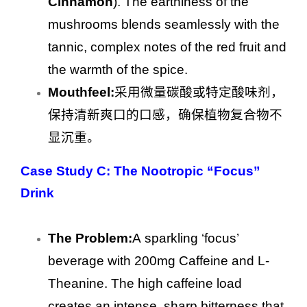
Cinnamon
). The earthiness of the
mushrooms blends seamlessly with the
tannic, complex notes of the red fruit and
the warmth of the spice.
Mouthfeel:
采用微量碳酸或特定酸味剂，
保持清新爽口的口感，确保植物复合物不
显沉重。
Case Study C: The Nootropic “Focus”
Drink
The Problem:
A sparkling ‘focus’
beverage with 200mg Caffeine and L-
Theanine. The high caffeine load
creates an intense, sharp bitterness that