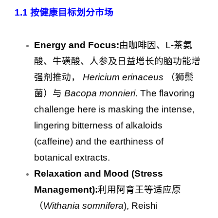
1.1
按健康目标划分市场
Energy and Focus:
由咖啡因、L-茶氨
酸、牛磺酸、人参及日益增长的脑功能增
强剂推动，
Hericium erinaceus
（狮鬃
菌）与
Bacopa monnieri
. The flavoring
challenge here is masking the intense,
lingering bitterness of alkaloids
(caffeine) and the earthiness of
botanical extracts.
Relaxation and Mood (Stress
Management):
利用阿育王等适应原
（
Withania somnifera
), Reishi