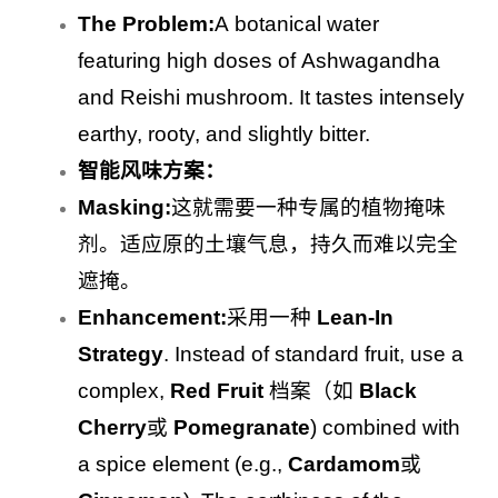
The Problem:
A botanical water
featuring high doses of Ashwagandha
and Reishi mushroom. It tastes intensely
earthy, rooty, and slightly bitter.
智能风味方案：
Masking:
这就需要一种专属的植物掩味
剂。适应原的土壤气息，持久而难以完全
遮掩。
Enhancement:
采用一种
Lean-In
Strategy
. Instead of standard fruit, use a
complex,
Red Fruit
档案（如
Black
Cherry
或
Pomegranate
) combined with
a spice element (e.g.,
Cardamom
或