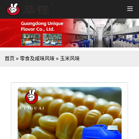
首页
»
零食及咸味风味
»
玉米风味