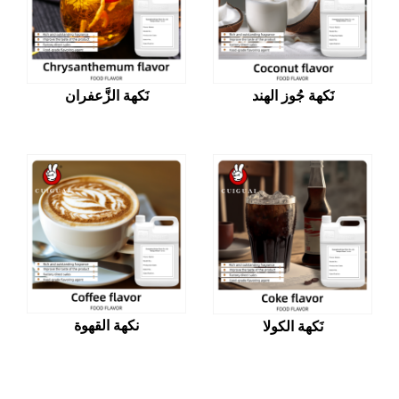
نَكهة جُوز الهند
نَكهة الزَّعفران
نكهة القهوة
نَكهة الكولا