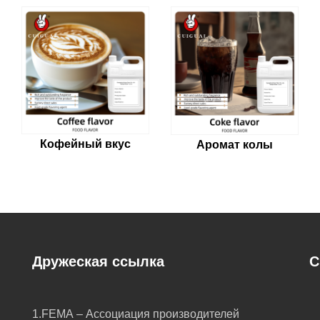
Кофейный вкус
Аромат колы
Дружеская ссылка
С
1.FEMA – Ассоциация производителей