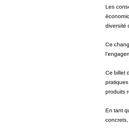
Les conso
économiqu
diversité
Ce change
l’engagem
Ce billet
pratiques
produits r
En tant q
concrets,