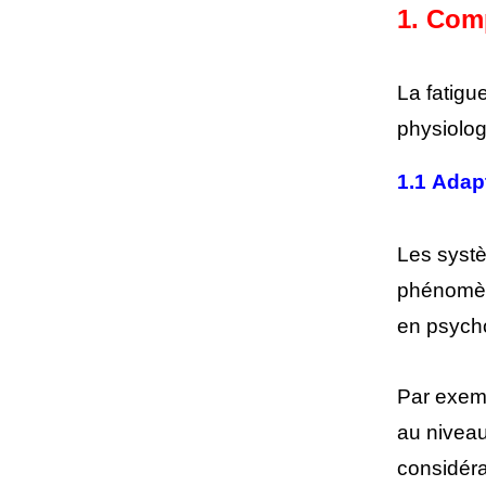
1. Comp
La fatigu
physiolog
1.1 Adapt
Les systè
phénomèn
en psycho
Par exemp
au niveau
considéra