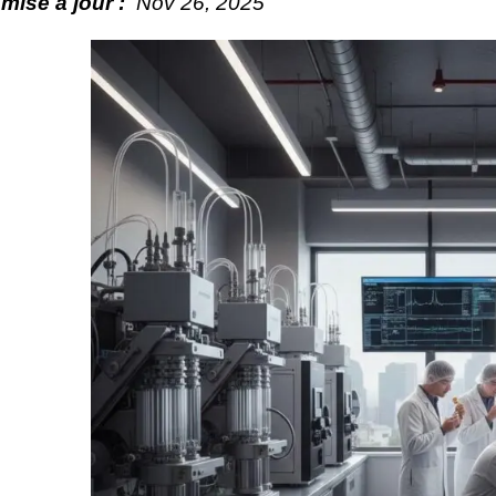
mise à jour :
Nov
26
, 2025