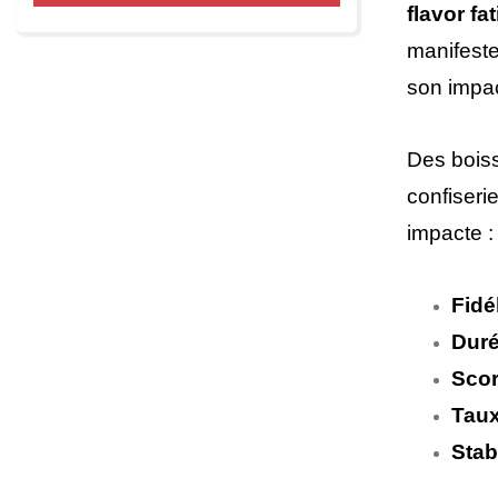
flavor fa
manifeste
son impac
Des boiss
confiseri
impacte :
Fidé
Duré
Scor
Taux
Stab