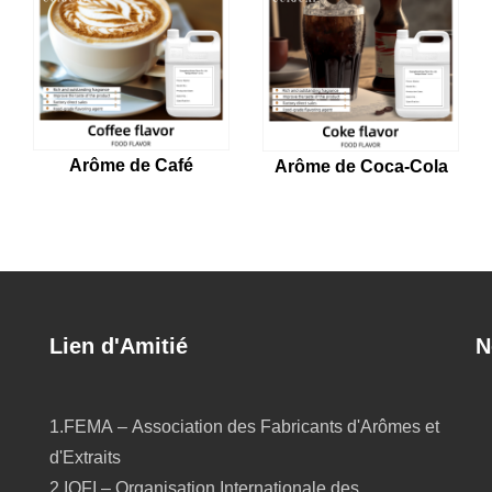
Arôme de Café
Arôme de Coca-Cola
Lien d'Amitié
N
1.FEMA – Association des Fabricants d'Arômes et
d'Extraits
2.IOFI – Organisation Internationale des