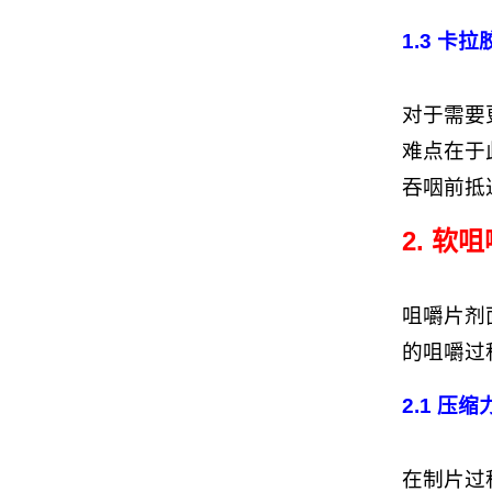
1.3 卡
对于需要
难点在于
吞咽前抵
2. 
咀嚼片剂
的咀嚼过
2.1 压
在制片过