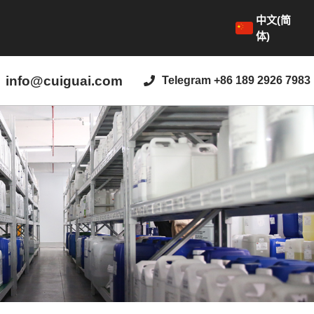
中文(简
体)
info@cuiguai.com
Telegram +86 189 2926 7983