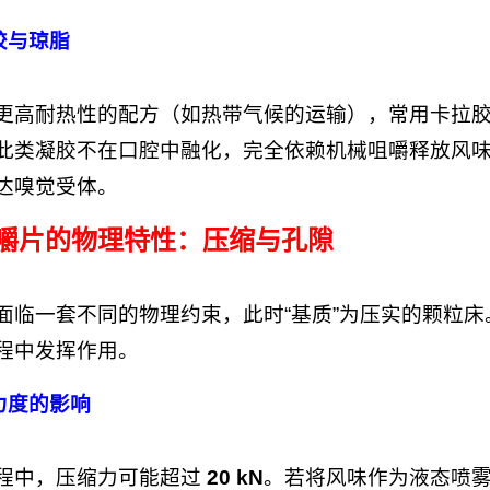
拉胶与琼脂
更高耐热性的配方（如热带气候的运输），常用卡拉
此类凝胶不在口腔中融化，完全依赖机械咀嚼释放风味
达嗅觉受体。
软咀嚼片的物理特性：压缩与孔隙
面临一套不同的物理约束，此时“基质”为压实的颗粒
程中发挥作用。
缩力度的影响
程中，压缩力可能超过
20 kN
。若将风味作为液态喷