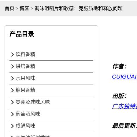
首页
>
博客
>
调味咀嚼片和软糖：克服质地和释放问题
产品目录
饮料香精
作者：
烘焙香精
CUIGU
水果风味
糖果香精
出版：
零食及咸味风味
广东独特
葡萄酒风味
最后更新
咸鲜风味