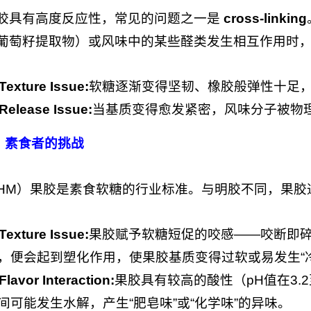
胶具有高度反应性，常见的问题之一是
cross-linking
葡萄籽提取物）或风味中的某些醛类发生相互作用时
Texture Issue:
软糖逐渐变得坚韧、橡胶般弹性十足
Release Issue:
当基质变得愈发紧密，风味分子被物理
胶：素食者的挑战
HM）果胶是素食软糖的行业标准。与明胶不同，果胶
Texture Issue:
果胶赋予软糖短促的咬感——咬断即
，便会起到塑化作用，使果胶基质变得过软或易发生“
Flavor Interaction:
果胶具有较高的酸性（pH值在3.
间可能发生水解，产生“肥皂味”或“化学味”的异味。