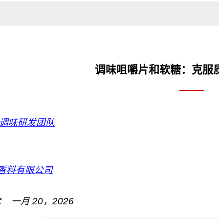
调味咀嚼片和软糖：克服
AI调味研发团队
香料有限公司
：
一月
20
，202
6