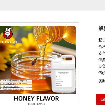
蜂
起
价格
支付
供
交货
传统
类