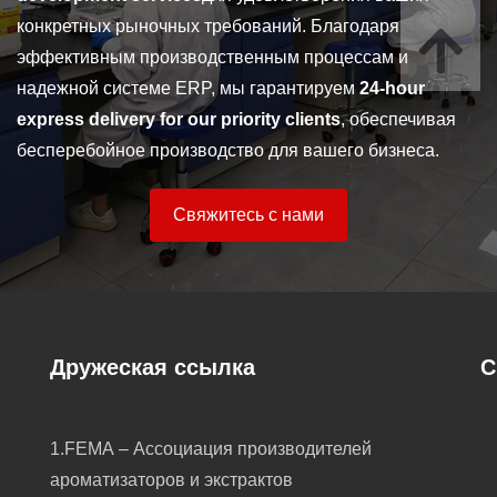
конкретных рыночных требований. Благодаря
эффективным производственным процессам и
надежной системе ERP, мы гарантируем
24-hour
express delivery for our priority clients
, обеспечивая
бесперебойное производство для вашего бизнеса.
Свяжитесь с нами
Дружеская ссылка
С
1.FEMA – Ассоциация производителей
ароматизаторов и экстрактов