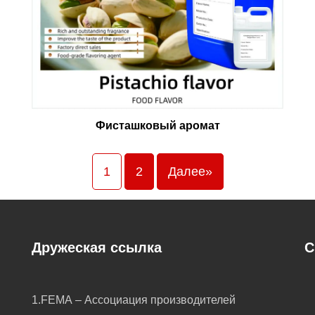
Фисташковый аромат
1
2
Далее»
Дружеская ссылка
С
1.FEMA – Ассоциация производителей