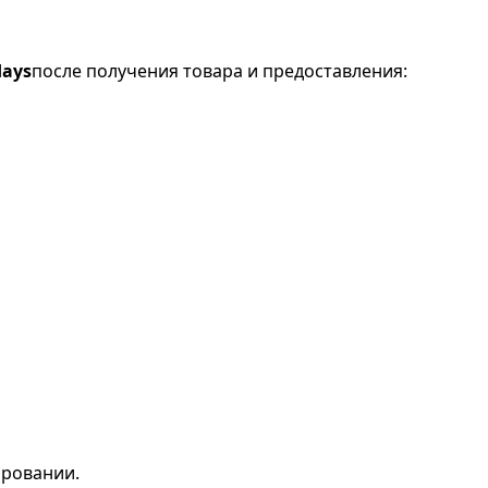
days
после получения товара и предоставления:
,
ровании.