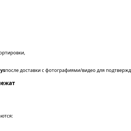
ортировки,
ays
после доставки с фотографиями/видео для подтвержд
лежат
ются: