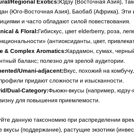
ural/Regional Exotics:
Юдзу (Восточная Азия), Та
ан (Юго-Восточная Азия), Баобаб (Африка). Эти
ициями и часто обладают силой повествования.
nical & Floral:
Гибискус, цвет elderberry, роза, л
кциональности» (антиоксиданты, цвет, привлекат
e & Complex Aromatics:
Кардамон, сумах, черный
нтный баланс; полезно для зрелой аудитории.
ented/Umani-adjacent:
Вкус, похожий на комбучу
профили придают сложности и изысканности.
id/Dual-Category:
Фьюжн-вкусы (например, юдзу-
визну для повышения приемлемости.
уйте данную таксономию при распределении вре
 вкусы (поддержание), растущие экзотики (инве