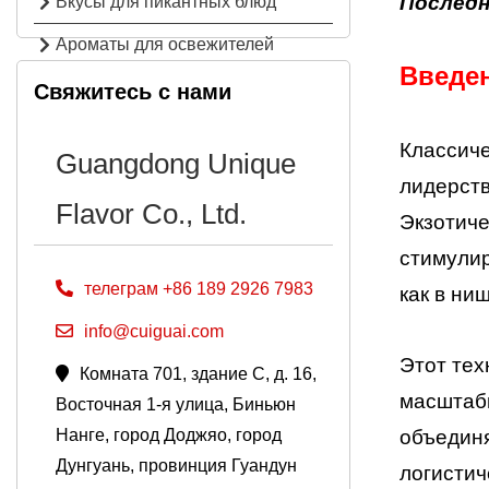
Последн
Вкусы для пикантных блюд
Ароматы для освежителей
Введе
воздуха
Свяжитесь с нами
Классиче
Guangdong Unique
лидерст
Flavor Co., Ltd.
Экзотиче
стимулир
телеграм +86 189 2926 7983
как в ни
info@cuiguai.com
Этот тех
Комната 701, здание C, д. 16,
масштаби
Восточная 1-я улица, Биньюн
объединя
Нанге, город Доджяо, город
Дунгуань, провинция Гуандун
логистич