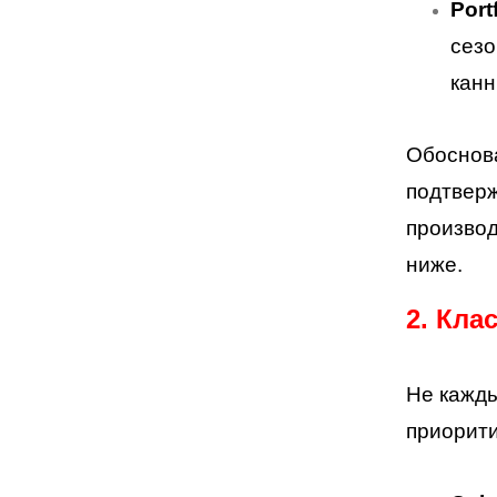
Port
сезо
канн
Обоснова
подтверж
производ
ниже.
2. Кла
Не кажды
приорит