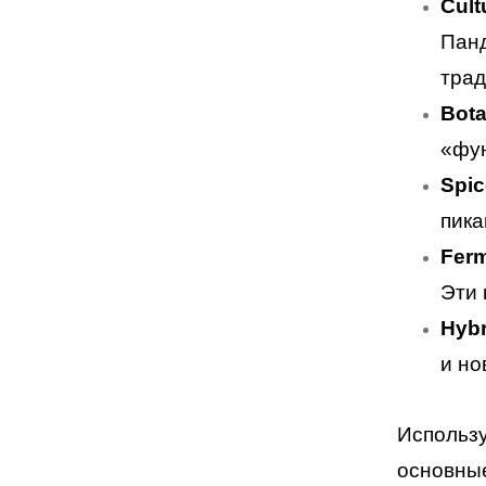
Cult
Панд
трад
Bota
«фун
Spic
пика
Ferm
Эти 
Hybr
и но
Использ
основные