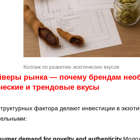
Коллаж по развитию экзотических вкусов
айверы рынка — почему брендам нео
ческие и трендовые вкусы
труктурных фактора делают инвестиции в экзотич
тельными:
umer demand for novelty and authenticity.
Молод