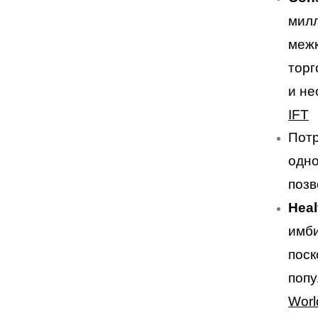
милл
межк
торг
и не
IFT
Потр
одно
позв
Heal
имби
поск
попу
Worl