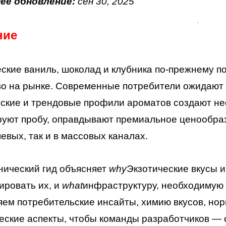
ее обновление:
сен
30
, 2025
ние
ские ваниль, шоколад и клубника по-прежнему п
во на рынке. Современные потребители ожидают
ские и трендовые профили ароматов создают не
уют пробу, оправдывают премиальное ценообраз
шевых, так и в массовых каналах.
нический гид объясняет
why
Экзотические вкусы 
ровать их, и
what
инфраструктуру, необходимую 
ем потребительские инсайты, химию вкусов, но
еские аспекты, чтобы команды разработчиков —