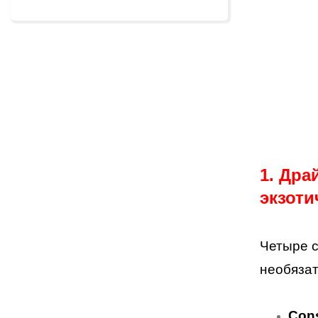
1. Др
экзоти
Четыре с
необяза
Cons