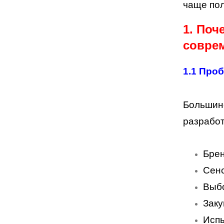
чаще пол
1. Поч
совре
1.1 Про
Большинс
разрабо
Бре
Сен
Выбо
Заку
Испы