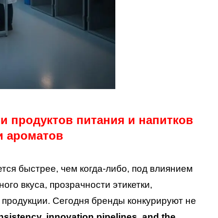
и продуктов питания и напитков
и ароматов
тся быстрее, чем когда-либо, под влиянием
го вкуса, прозрачности этикетки,
 продукции. Сегодня бренды конкурируют не
sistency, innovation pipelines, and the