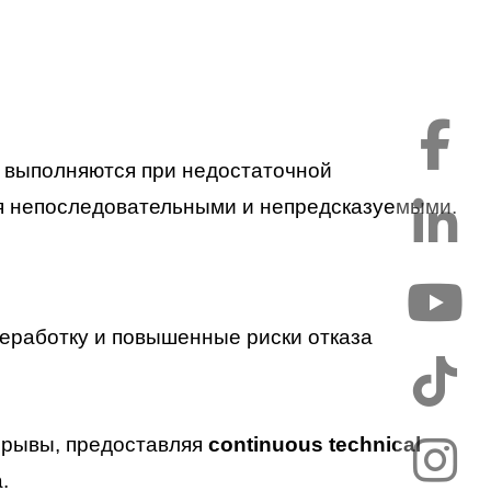
и выполняются при недостаточной
ся непоследовательными и непредсказуемыми.
реработку и повышенные риски отказа
зрывы, предоставляя
continuous technical
.