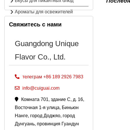
Последн
Вкусы для пикантных блюд
Ароматы для освежителей
воздуха
Свяжитесь с нами
Guangdong Unique
Flavor Co., Ltd.
телеграм +86 189 2926 7983
info@cuiguai.com
Комната 701, здание C, д. 16,
Восточная 1-я улица, Биньюн
Нанге, город Доджяо, город
Дунгуань, провинция Гуандун