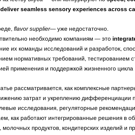
to deliver seamless sensory experiences across c
реде,
flavor supplier
— уже недостаточно.
ствительно необходимо компаниям — это
integrat
ие их команды исследований и разработок, спос
ием нормативных требований, тестированием с
ей применения и поддержкой жизненного цикла 
татье рассматривается, как комплексные партне
нижению затрат и укреплению дифференциации п
левые исследования, регуляторные рекомендаци
ем, как работают интегрированные решения в об
, молочных продуктов, кондитерских изделий и п