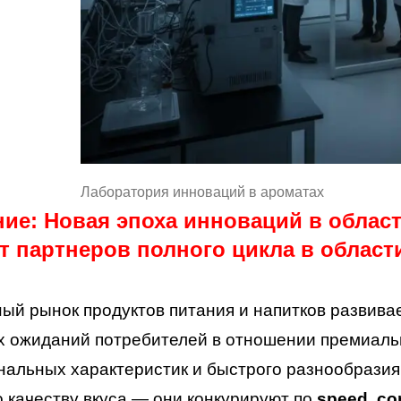
Лаборатория инноваций в ароматах
ие: Новая эпоха инноваций в област
т партнеров полного цикла в област
ый рынок продуктов питания и напитков развивае
 ожиданий потребителей в отношении премиально
альных характеристик и быстрого разнообразия
о качеству вкуса — они конкурируют по
speed, con