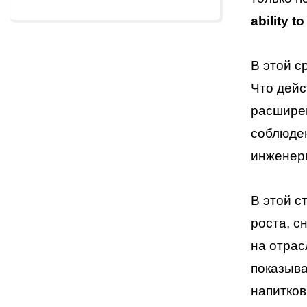
ability 
В этой с
Что дей
расширен
соблюден
инженери
В этой с
роста, с
на отрас
показыва
напитков