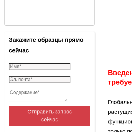
Закажите образцы прямо
сейчас
Введен
требуе
Глобальн
растущих
Отправить запрос
сейчас
функцион
только п