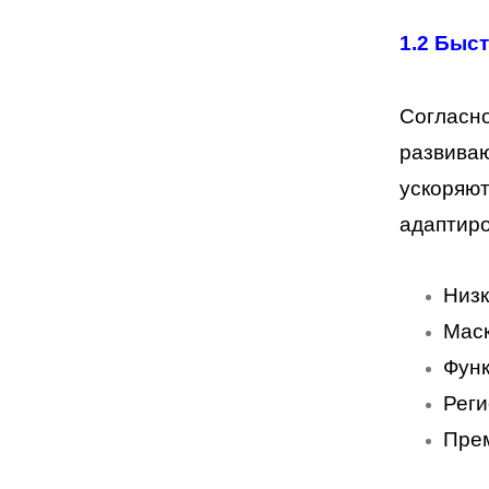
1.2 Быс
Согласно
развива
ускоряют
адаптиро
Низ
Маск
Функ
Реги
Прем