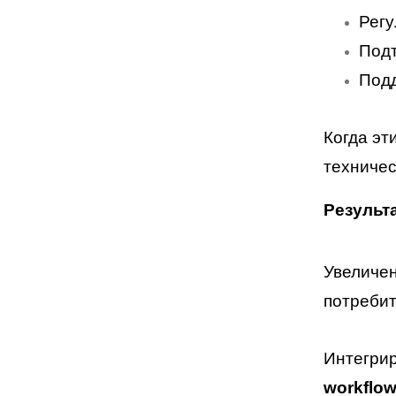
Регу
Подт
Под
Когда эт
техничес
Результ
Увеличен
потребит
Интегрир
workflo