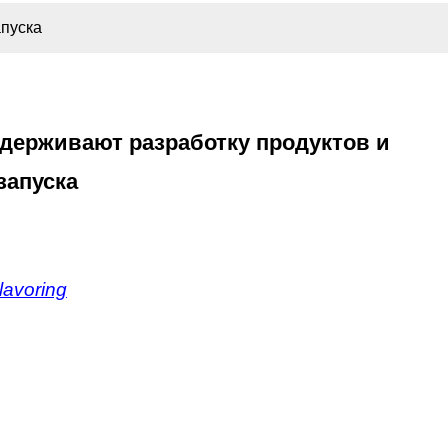
апуска
ддерживают разработку продуктов и
запуска
avoring