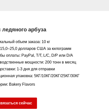
с ледяного арбуза
альный объем заказа: 10 кг
 15,0–25,0 долларов США за килограмм
ы оплаты: PayPal, T/T, L/C, D/P или D/A
водственные мощности: 200 тонн в месяц
оставки: 1-3 дня для отправки
ционная упаковка: 5КГ/10КГ/20КГ/25КГ/30КГ
ории:
Bakery Flavors
вязаться сейчас