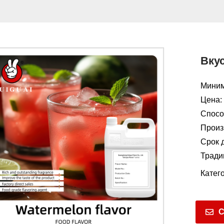
Вку
Миним
Цена:
Способ
Произ
Срок д
Тради
Катег
С