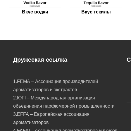
Вкус водки
Вкус текилы
Дружеская ссылка
С
1.FEMA – Ассоциация производителей
ароматизаторов и экстрактов
2.IOFI – Международная организация
объединения парфюмерной промышленности
3.EFFA – Европейская ассоциация
ароматизаторов
4.FAFAI – Ассоциация ароматизаторов и вкусов