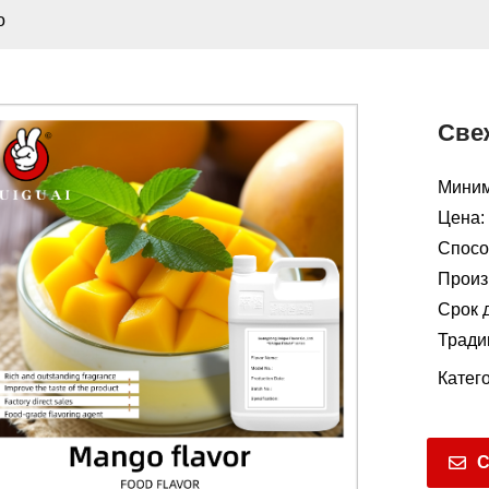
о
Све
Миним
Цена:
Способ
Произ
Срок д
Тради
Катег
С