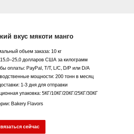
жий вкус мякоти манго
альный объем заказа: 10 кг
 15,0–25,0 долларов США за килограмм
ы оплаты: PayPal, T/T, L/C, D/P или D/A
водственные мощности: 200 тонн в месяц
оставки: 1-3 дня для отправки
ционная упаковка: 5КГ/10КГ/20КГ/25КГ/30КГ
ории:
Bakery Flavors
вязаться сейчас