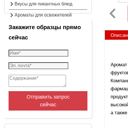
Вкусы для пикантных блюд
Ароматы для освежителей
воздуха
Закажите образцы прямо
Описан
сейчас
Аромат
фрукто
Компан
фармац
Отправить запрос
продукт
сейчас
высокой
а такж