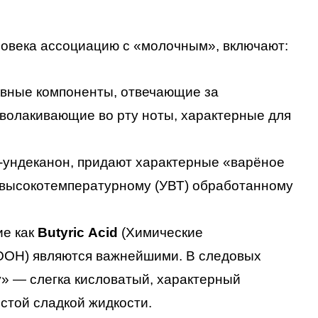
овека ассоциацию с «молочным», включают:
овные компоненты, отвечающие за
бволакивающие во рту ноты, характерные для
 2-ундеканон, придают характерные «варёное
авысокотемпературному (УВТ) обработанному
ие как
Butyric Acid
(Химические
OOH) являются важнейшими. В следовых
» — слегка кисловатый, характерный
стой сладкой жидкости.