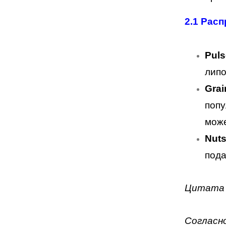
2.1
Расп
Puls
липо
Grai
попу
може
Nuts
пода
Цитата 
Согласн