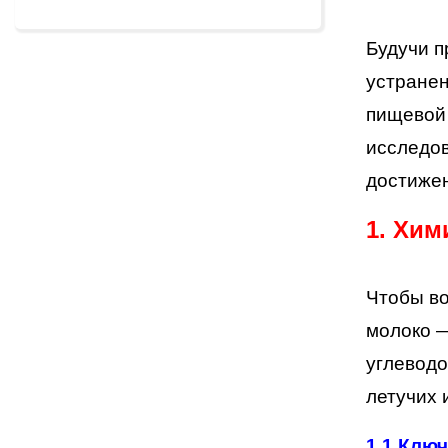
Будучи п
устранен
пищевой 
исследов
достиже
1. Хим
Чтобы во
молоко —
углеводо
летучих 
1.1
Ключ