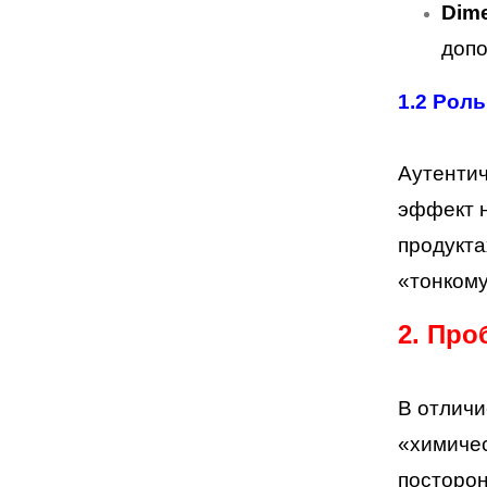
Dime
допо
1.2
Роль
Аутентич
эффект н
продукта
«тонкому
2. Про
В отличи
«химичес
посторон