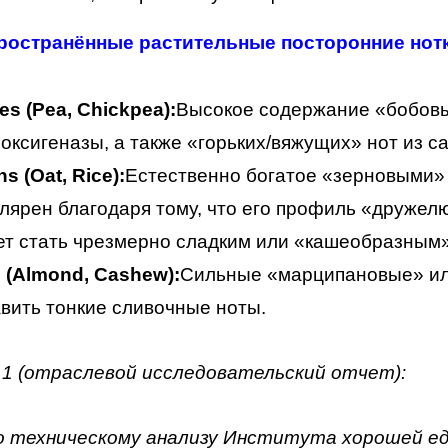
ространённые растительные посторонние нот
es (Pea, Chickpea):
Высокое содержание «бобовых
оксигеназы, а также «горьких/вяжущих» нот из 
ns (Oat, Rice):
Естественно богатое «зерновыми»
лярен благодаря тому, что его профиль «дружел
т стать чрезмерно сладким или «кашеобразным» 
 (Almond, Cashew):
Сильные «марципановые» ил
вить тонкие сливочные ноты.
1 (отраслевой исследовательский отчет):
о техническому анализу Института хорошей еды