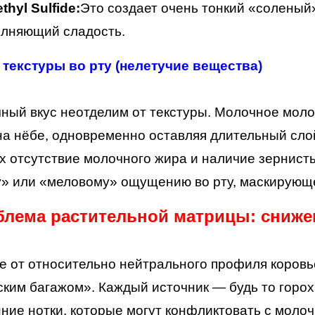
thyl Sulfide:
Это создает очень тонкий «соленый
лняющий сладость.
 текстуры во рту (нелетучие вещества)
ный вкус неотделим от текстуры. Молочное мо
а нёбе, одновременно оставляя длительный сло
х отсутствие молочного жира и наличие зернист
» или «меловому» ощущению во рту, маскирующе
блема растительной матрицы: сниже
е от относительно нейтрального профиля коровь
ким багажом». Каждый источник — будь то горох
ние нотки, которые могут конфликтовать с моло