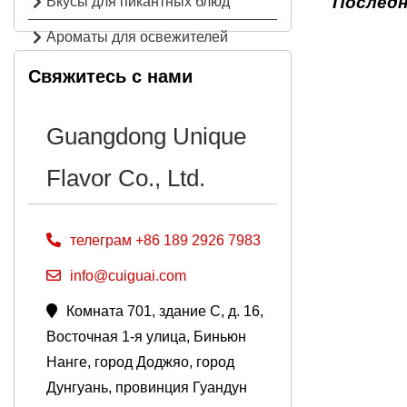
Последн
Вкусы для пикантных блюд
Ароматы для освежителей
воздуха
Свяжитесь с нами
Guangdong Unique
Flavor Co., Ltd.
телеграм +86 189 2926 7983
info@cuiguai.com
Комната 701, здание C, д. 16,
Восточная 1-я улица, Биньюн
Нанге, город Доджяо, город
Дунгуань, провинция Гуандун