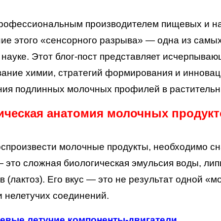
рофессиональным производителем пищевых и на
ие этого «сенсорного разрыва» — одна из самы
науке. Этот блог-пост представляет исчерпываю
ание химии, стратегий формирования и инновац
ния подлинных молочных профилей в растительн
ическая анатомия молочных продук
спроизвести молочные продукты, необходимо сн
 это сложная биологическая эмульсия воды, липи
в (лактоз). Его вкус — это не результат одной 
и нелетучих соединений.
евые летучие компоненты-двигатели