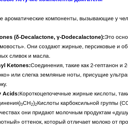
е ароматические компоненты, вызывающие у чел
ones (δ-Decalactone, γ-Dodecalactone):
Это осн
мовость». Они создают жирные, персиковые и о
ых сливок и масла.
yl Ketones:
Соединения, такие как 2-гептанон и
ко» или слегка земляные ноты, присущие ультр
ку.
y Acids:
Короткоцепочечные жирные кислоты, так
инения)
CH
)
Кислоты карбоксильной группы (C
3
2
2
чествах они придают молочным продуктам «душу
отный» оттенок, который отличает молоко от про