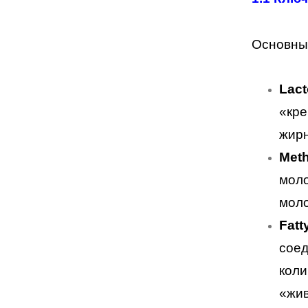
Основны
Lact
«кре
жирн
Meth
моло
моло
Fatt
соед
коли
«жив