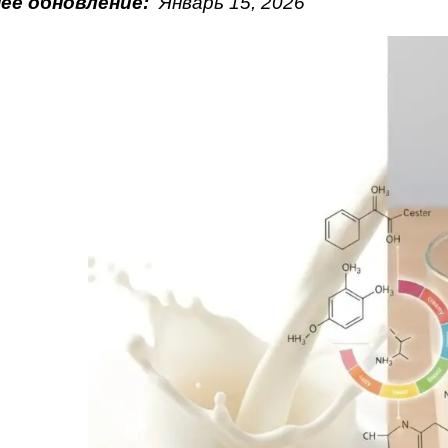
ее обновление:
Январь
15
, 202
6